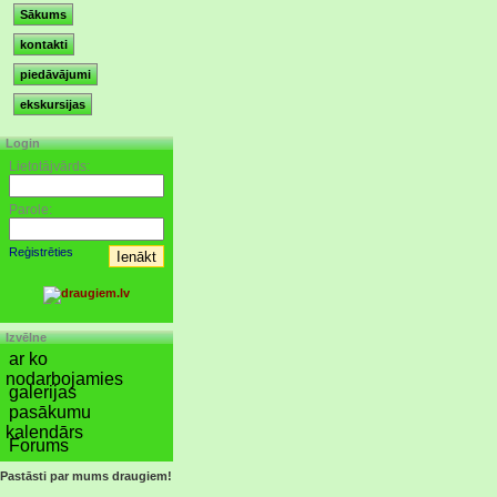
Sākums
kontakti
piedāvājumi
ekskursijas
Login
Lietotājvārds:
Parole:
Reģistrēties
Izvēlne
ar ko
nodarbojamies
galerijas
pasākumu
kalendārs
Forums
Pastāsti par mums draugiem!