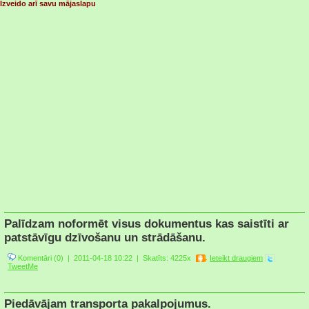
Izveido arī savu mājaslapu
Palīdzam noformēt visus dokumentus kas saistīti ar
patstāvīgu dzīvošanu un strādāšanu.
Komentāri (0)
| 2011-04-18 10:22 |
Skatīts: 4225x
Ieteikt draugiem
TweetMe
Piedāvājam transporta pakalpojumus.